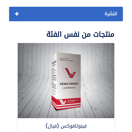
النشرة
منتجات من نفس الفئة
فينوتافوكس (فيال)